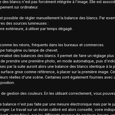
 des blancs n'est pas forcément intégrée à l'image. Elle est associée
pement sur ordinateur.
st possible de régler manuellement la balance des blancs. Par exe
res des sources lumineuses :
ère extérieure, à utiliser par temps dégagé.
, comme les néons, fréquents dans les bureaux et commerces.
ampe halogène ou lampe de chevet.
alisé des balances des blancs. Il permet de faire un réglage plus p
t de prendre une première photo, en mode automatique, puis d'indiqu
ises par la suite auront alors une balance des blancs identique à la
surface grise comme référence, à placer sur la première image. Cett
eurs réelles d'une scène. Certaines sont également fournies avec u
position.
s de gestion des couleurs. En les utilisant correctement, vous pouv
tte balance n'est pas faite par une mesure électronique mais par le 
iger. Le travail sur un écran calibré est alors conseillé, voire indis
rt, jaune/bleu), par les différents niveaux de couleurs (rouge, vert 