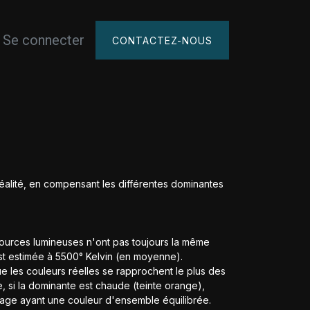
Se connecter
érents
Lieux d'expositions
Tutos
CONTACTEZ-NOUS
réalité, en compensant les différentes dominantes
 sources lumineuses n'ont pas toujours la même
st estimée à 5500° Kelvin (en moyenne).
e les couleurs réelles se rapprochent le plus des
, si la dominante est chaude (teinte orange),
mage ayant une couleur d'ensemble équilibrée.