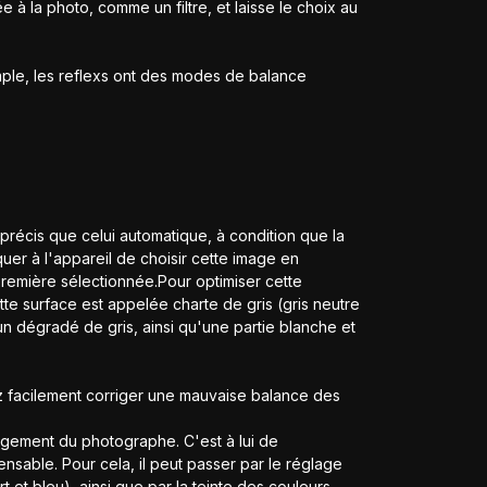
 à la photo, comme un filtre, et laisse le choix au
mple, les reflexs ont des modes de balance
récis que celui automatique, à condition que la
er à l'appareil de choisir cette image en
 première sélectionnée.Pour optimiser cette
e surface est appelée charte de gris (gris neutre
n dégradé de gris, ainsi qu'une partie blanche et
ez facilement corriger une mauvaise balance des
jugement du photographe. C'est à lui de
pensable. Pour cela, il peut passer par le réglage
et bleu), ainsi que par la teinte des couleurs.