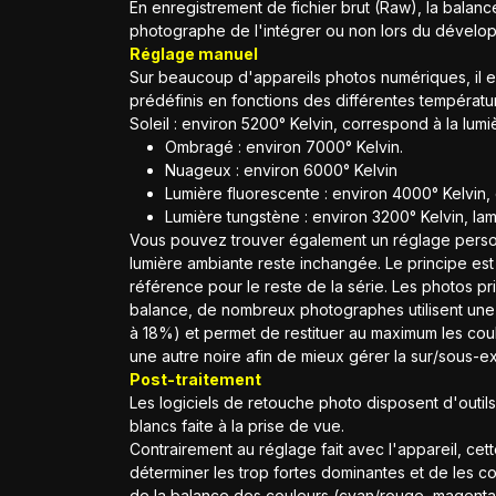
En enregistrement de fichier brut (Raw), la balance
photographe de l'intégrer ou non lors du dévelop
Réglage manuel
Sur beaucoup d'appareils photos numériques, il e
prédéfinis en fonctions des différentes températu
Soleil : environ 5200° Kelvin, correspond à la lumi
Ombragé : environ 7000° Kelvin.
Nuageux : environ 6000° Kelvin
Lumière fluorescente : environ 4000° Kelvin
Lumière tungstène : environ 3200° Kelvin, l
Vous pouvez trouver également un réglage personn
lumière ambiante reste inchangée. Le principe es
référence pour le reste de la série. Les photos pr
balance, de nombreux photographes utilisent une 
à 18%) et permet de restituer au maximum les coul
une autre noire afin de mieux gérer la sur/sous-ex
Post-traitement
Les logiciels de retouche photo disposent d'outil
blancs faite à la prise de vue.
Contrairement au réglage fait avec l'appareil, ce
déterminer les trop fortes dominantes et de les corr
de la balance des couleurs (cyan/rouge, magenta/ve