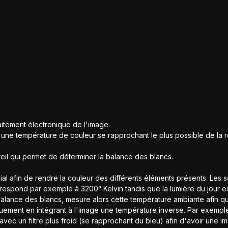
Ordre du jour
Nos travaux
Galerie
Adh
itement électronique de l'image.
ge une température de couleur se rapprochant le plus possible de la 
reil qui permet de déterminer la balance des blancs.
cial afin de rendre la couleur des différents éléments présents. Les
espond par exemple à 3200° Kelvin tandis que la lumière du jour e
alance des blancs, mesure alors cette température ambiante afin qu
uement en intégrant à l'image une température inverse. Par exemple
c un filtre plus froid (se rapprochant du bleu) afin d'avoir une i