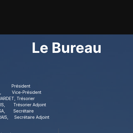
Ordre du jour
Nos travaux
Galerie
Adh
Le Bureau
​
Président
NI, Vice-Président
JARDET, Trésorier
OIS, Trésorier Adjoint
OSA, Secrétaire
AIS, Secrétaire Adjoint