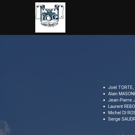
SE RENDRE AU CONTENU
Accueil
L'association
Joël TORTE,
Alain MASO
Jean-Pierre 
Laurent REB
Michel DI R
Serge SAUDR