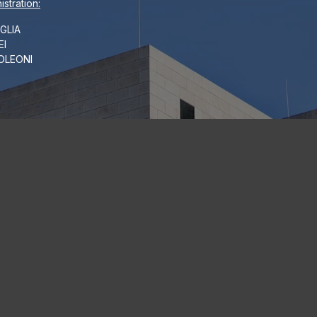
stration:
GLIA
EI
POLEONI