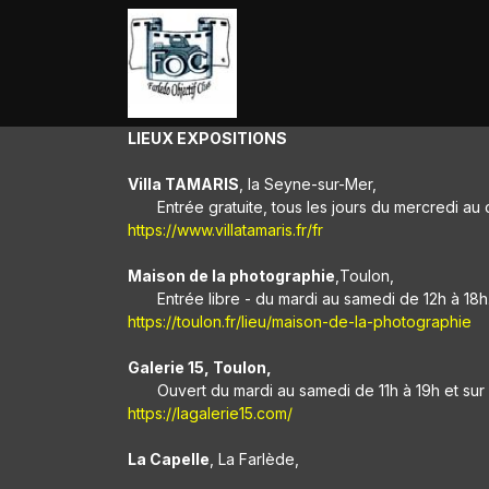
SE RENDRE AU CONTENU
Accueil
L'association
LIEUX EXPOSITIONS
Villa TAMARIS
, la Seyne-sur-Mer,
​Entrée gratuite, tous les jours du mercredi 
h
tt
ps://www.villatamaris.fr/fr​
Maison de la photographie
,Toulon,
​Entrée libre - du mardi au samedi de 12h à 18h
https://toulon.fr/lieu/maison-de-la-photographie
Galerie 15, Toulon,
Ouvert du mardi au samedi de 11h à 19h et su
https://lagalerie15.com/
La Capelle
, La Farlède,